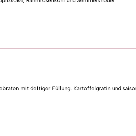
ldpilzsoße, Rahmrosenkohl und Semmelknödel
 Angebot mit 8-10 Personen
der Sie rufen uns an unter
06074 / 814607
er Metzgerei am Steinberg, als Firmenkunde können Sie 
 Bestellung über das
‚Wildgulasch Diana‘
direkt mit Ih
)
braten mit deftiger Füllung, Kartoffelgratin und saiso
 Angebot mit 8-10 Personen
der Sie rufen uns an unter
06074 / 814607
er Metzgerei am Steinberg, als Firmenkunde können Sie 
 Bestellung über das
‚Echt deftige Hausmannskost‘
dir