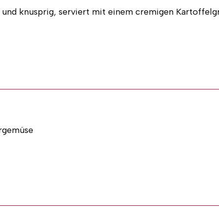
 und knusprig, serviert mit einem cremigen Kartoffelgra
 Bestellung über das
‚Schnitzel vom Schwein oder Pute
ergemüse
)
 Angebot mit 8-10 Personen
der Sie rufen uns an unter
06074 / 814607
 Bestellung über das
‚Rahmhacksteak‘
direkt mit Ihren
er Metzgerei am Steinberg, als Firmenkunde können Sie 