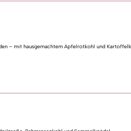
)
 Angebot mit 10-12 Personen
den – mit hausgemachtem Apfelrotkohl und Kartoffel
der Sie rufen uns an unter
06074 / 814607
er Metzgerei am Steinberg, als Firmenkunde können Sie 
 Bestellung über das
‚Aus Oma´s Küche‘
direkt mit Ihr
)