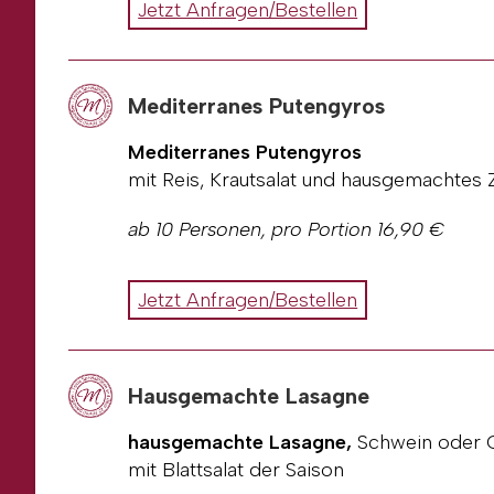
Alle unsere Preise sind Abholpreise in d
Jetzt Anfragen/Bestellen
erhalten eine Rechnung.
Rechnungsadresse
Ansprechpartner
Telefonnummer
Mediterranes Putengyros
E-Mail
Wunschdatum / Uhrzeit
Mediterranes Putengyros
Sonderwünsche
mit Reis, Krautsalat und hausgemachtes Z
Personenanzahl falls abweichend zum
ab 10 Personen, pro Portion 16,90 €
an
metzgerei-am-steinberg@gmx.net
o
Gerne können Sie uns Ihre Anfrage oder
Alle unsere Preise sind Abholpreise in d
Jetzt Anfragen/Bestellen
erhalten eine Rechnung.
Rechnungsadresse
Ansprechpartner
Telefonnummer
Hausgemachte Lasagne
E-Mail
Wunschdatum / Uhrzeit
hausgemachte Lasagne,
Schwein oder G
Sonderwünsche (kein Schweinefleisch
mit Blattsalat der Saison