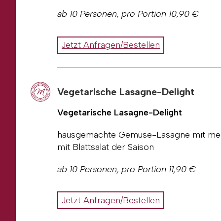
Personenanzahl falls abweichend zum
ab 10 Personen, pro Portion 10,90 €
an
metzgerei-am-steinberg@gmx.net
o
Gerne können Sie uns Ihre Anfrage oder
Alle unsere Preise sind Abholpreise in d
Jetzt Anfragen/Bestellen
erhalten eine Rechnung.
Rechnungsadresse
Ansprechpartner
Telefonnummer
Vegetarische Lasagne-Delight
E-Mail
Wunschdatum / Uhrzeit
Vegetarische Lasagne-Delight
Sonderwünsche (kein Schweinefleisch
Personenanzahl falls abweichend zum
hausgemachte Gemüse-Lasagne mit med
mit Blattsalat der Saison
an
metzgerei-am-steinberg@gmx.net
o
ab 10 Personen, pro Portion 11,90 €
Alle unsere Preise sind Abholpreise in d
erhalten eine Rechnung.
Gerne können Sie uns Ihre Anfrage oder
Jetzt Anfragen/Bestellen
Rechnungsadresse