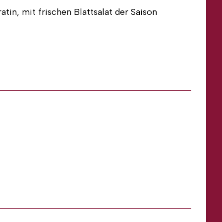
tin, mit frischen Blattsalat der Saison
‘
direkt mit Ihren Daten zusenden:
 Daten zusenden:
bei uns auf Lieferschein kaufen und Sie