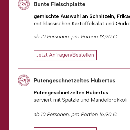
Telefonnummer
Bunte Fleischplatte
E-Mail
Wunschdatum / Uhrzeit
gemischte Auswahl an Schnitzeln, Frika
Sonderwünsche (kein Schweinefleisch
mit klassischen Kartoffelsalat und Gurke
Personenanzahl falls abweichend zum
ab 10 Personen, pro Portion 13,90 €
an
metzgerei-am-steinberg@gmx.net
o
Gerne können Sie uns Ihre Anfrage oder
Alle unsere Preise sind Abholpreise in d
Jetzt Anfragen/Bestellen
erhalten eine Rechnung.
Rechnungsadresse
Ansprechpartner
Telefonnummer
Putengeschnetzeltes Hubertus
E-Mail
Wunschdatum / Uhrzeit
Putengeschnetzelten Hubertus
Sonderwünsche (kein Schweinefleisch
serviert mit Spätzle und Mandelbrokkoli
Personenanzahl falls abweichend zum
ab 10 Personen, pro Portion 16,90 €
an
metzgerei-am-steinberg@gmx.net
o
Gerne können Sie uns Ihre Anfrage oder