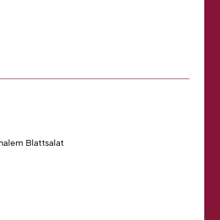
bei uns auf Lieferschein kaufen und Sie
ren Daten zusenden:
nalem Blattsalat
bei uns auf Lieferschein kaufen und Sie
ekt mit Ihren Daten zusenden: