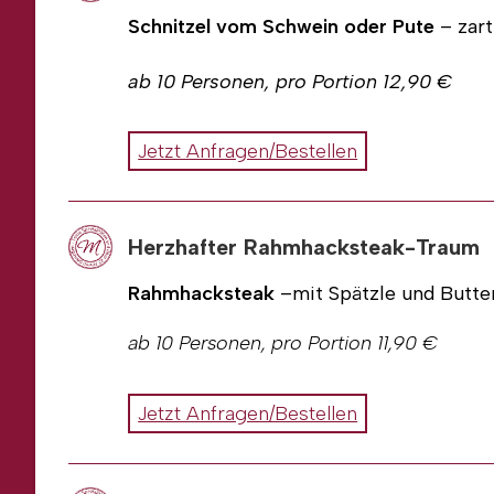
Schnitzel vom Schwein oder Pute
– zart
ab 10 Personen, pro Portion 12,90 €
Gerne können Sie uns Ihre Anfrage oder
Jetzt Anfragen/Bestellen
Rechnungsadresse
Ansprechpartner
Telefonnummer
Herzhafter Rahmhacksteak-Traum
E-Mail
Wunschdatum / Uhrzeit
Rahmhacksteak
–mit Spätzle und Butt
Sonderwünsche (kein Schweinefleisch
ab 10 Personen, pro Portion 11,90 €
Personenanzahl falls abweichend zum
an
metzgerei-am-steinberg@gmx.net
o
Gerne können Sie uns Ihre Anfrage oder
Jetzt Anfragen/Bestellen
Alle unsere Preise sind Abholpreise in d
Rechnungsadresse
erhalten eine Rechnung.
Ansprechpartner